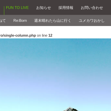
FUN TO LIVE
お知らせ
採⽤情報
お問い合わせ
ねて
Re:Born
週末晴れたら山に行く
ユメカワおかし
ro/single-column.php
on line
12