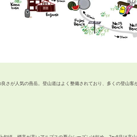
の良さが人気の燕岳。登山道はよく整備されており、多くの登山客
。
上旬頃。標高が高いアルプスの夏山シーズンは短め。7〜8月は高