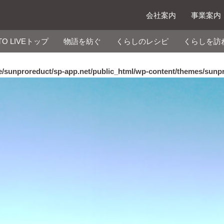
会社案内
事業案内
TO LIVEトップ
物語を紡ぐ
くらしのレシピ
くらしを訪
/sunproreduct/sp-app.net/public_html/wp-content/themes/sunp