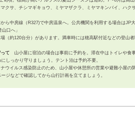
マクサ、チシマギキョウ、ミヤマザクラ、ミヤマキンバイ、ハクサ
から中房線（R327)で中房温泉へ。公共機関を利用する場合はJP
登山口へ」
場（約120台分）があります。満車時には穂高駅付近などの登山者
守って
山小屋に宿泊の場合は事前に予約を。滞在中はトイレや食事
めにしっかり守りましょう。テント泊は予約不要。
ロナウイルス感染防止のため、山小屋や休憩所の営業や避難小屋の
ページなどで確認してから山行計画を立てましょう。