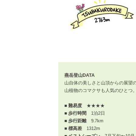
燕岳登山DATA
山自体の美しさと山頂からの展望
山植物のコマクサも人気のひとつ
■ 難易度
★★★★
■ 歩行時間
1泊2日
■ 歩行距離
9.7km
■ 標高差
1312m
■ ベストシーズン
7月下旬〜10月