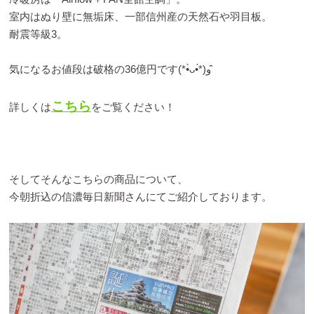
室内はぬり壁に無垢床、一部信州産の天然石や羽目板。
耐震等級3。
気になるお値段は破格の36億円です(*•̀ᴗ•́*)و ̑̑
こちら
詳しくは
をご覧ください！
そしてそんなこちらの商品について、
今朝折込の信濃毎日新聞さんにてご紹介しております。