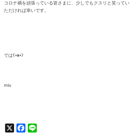
コロナ禍を頑張っている皆さまに、少しでもクスリと笑ってい
ただければ幸いです。
ではʕ•ᴥ•ʔ
miu
X
Facebook
Line