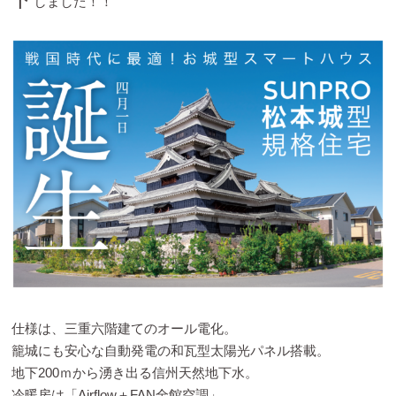
しました！！
仕様は、三重六階建てのオール電化。
籠城にも安心な自動発電の和瓦型太陽光パネル搭載。
地下200ｍから湧き出る信州天然地下水。
冷暖房は「Airflow＋FAN全館空調」。