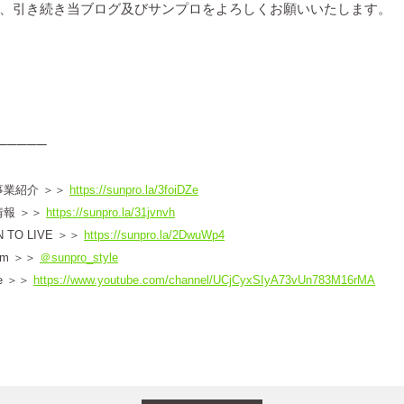
、引き続き当ブログ及びサンプロをよろしくお願いいたします。
─────
事業紹介 ＞＞
https://sunpro.la/3foiDZe
報 ＞＞
https://sunpro.la/31jvnvh
O LIVE ＞＞
https://sunpro.la/2DwuWp4
am ＞＞
＠sunpro_style
e ＞＞
https://www.youtube.com/channel/UCjCyxSIyA73vUn783M16rMA